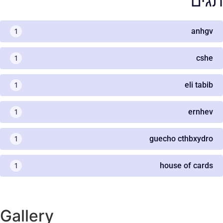
תגים
anhgv
1
cshe
1
eli tabib
1
ernhev
1
guecho cthbxydro
1
house of cards
1
Gallery