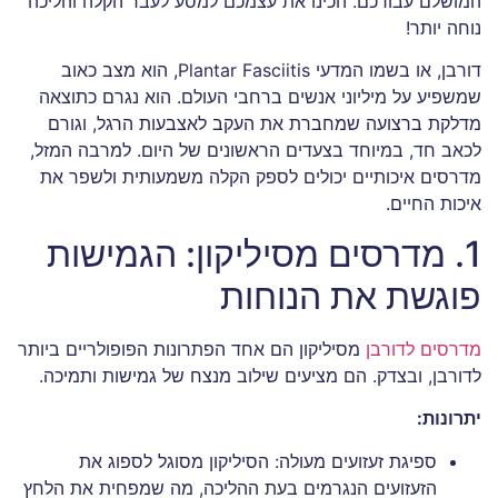
המושלם עבורכם. הכינו את עצמכם למסע לעבר הקלה והליכה
נוחה יותר!
דורבן, או בשמו המדעי Plantar Fasciitis, הוא מצב כאוב
שמשפיע על מיליוני אנשים ברחבי העולם. הוא נגרם כתוצאה
מדלקת ברצועה שמחברת את העקב לאצבעות הרגל, וגורם
לכאב חד, במיוחד בצעדים הראשונים של היום. למרבה המזל,
מדרסים איכותיים יכולים לספק הקלה משמעותית ולשפר את
איכות החיים.
1. מדרסים מסיליקון: הגמישות
פוגשת את הנוחות
מדרסים לדורבן
מסיליקון הם אחד הפתרונות הפופולריים ביותר
לדורבן, ובצדק. הם מציעים שילוב מנצח של גמישות ותמיכה.
יתרונות:
ספיגת זעזועים מעולה: הסיליקון מסוגל לספוג את
הזעזועים הנגרמים בעת ההליכה, מה שמפחית את הלחץ