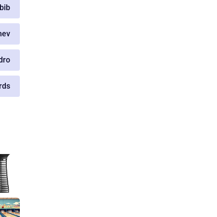
abib
hev
dro
rds