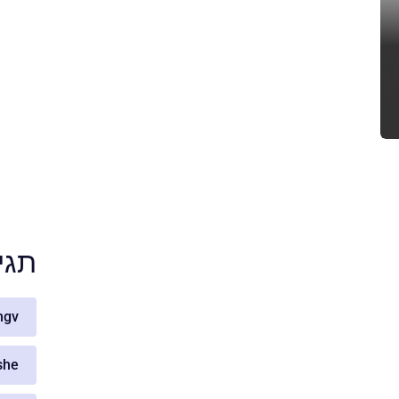
תגי
hgv
she