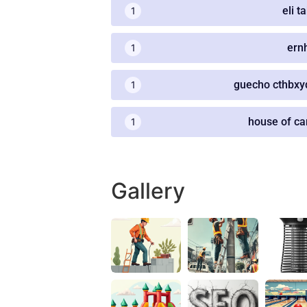
eli t
1
ern
1
guecho cthbxy
1
house of ca
1
Gallery