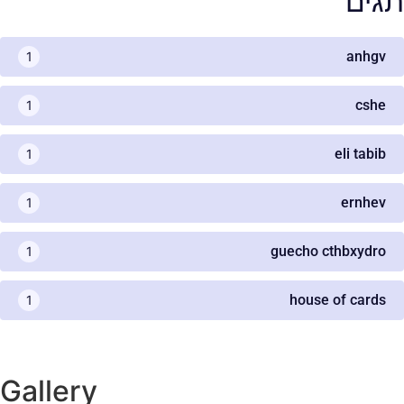
תגים
anhgv
1
cshe
1
eli tabib
1
ernhev
1
guecho cthbxydro
1
house of cards
1
Gallery