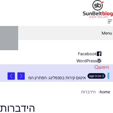
Menu
Facebook
WordPress
חיפוש
2 שנים ago
גובה
איטום קירות בסנפלינג: הפתרון המושלם לבניינ
home
הידברות
הידברות