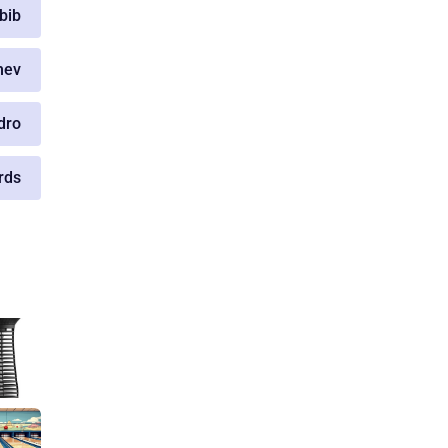
abib
hev
dro
rds