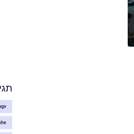
תגי
hgv
she