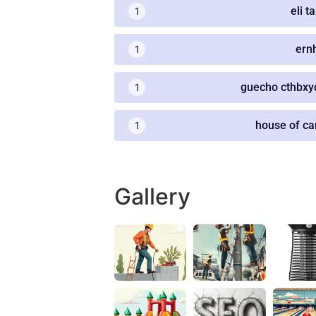
eli t
1
ern
1
guecho cthbxy
1
house of ca
1
Gallery