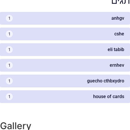
תגים
anhgv
1
cshe
1
eli tabib
1
ernhev
1
guecho cthbxydro
1
house of cards
1
Gallery