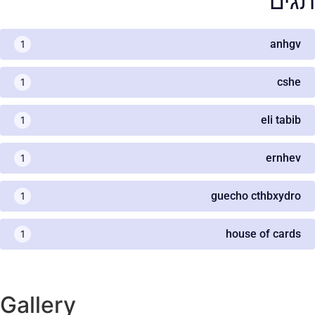
תגים
anhgv
1
cshe
1
eli tabib
1
ernhev
1
guecho cthbxydro
1
house of cards
1
Gallery