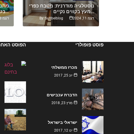
תיים על
נוסטלגיה מודרנית: מטבח כפרי
מתנפ
מעץ בקווים נקיים…
בטיחות ואחריות מעל הכל…
By
Sunbelblog
By
S
דצמ 11, 2024
דצמ 18, 2024
פוסט פופולרי
הפוסט האחרו
מכרז ממשלתי
יונ 25, 2017
הדברת עכבישים
מרץ 23, 2018
ישראלי בישראל
ינו 12, 2017