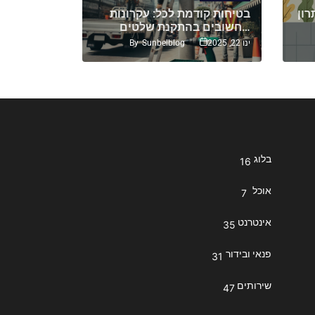
רון
בטיחות קודמת לכל: עקרונות
איך לבחור
חשובים בהתקנת שלטים…
מצלמות אבטחה: טיפים…
By
Sunbelblog
ינו 22, 2025
יול 17, 2024
בלוג
16
אוכל
7
אינטרנט
35
פנאי ובידור
31
שירותים
47