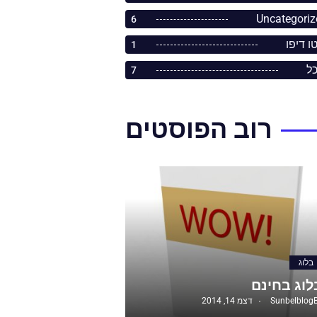
Uncategoriz
6
ו דיפו
1
כל
7
רוב הפוסטים
בלוג
לוג בחינם
Sunbelblog
דצמ 14, 2014