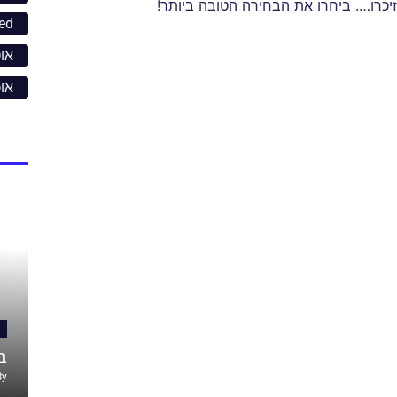
זיכרו…. ביחרו את הבחירה הטובה ביותר!
ed
אוט
או
ב
By