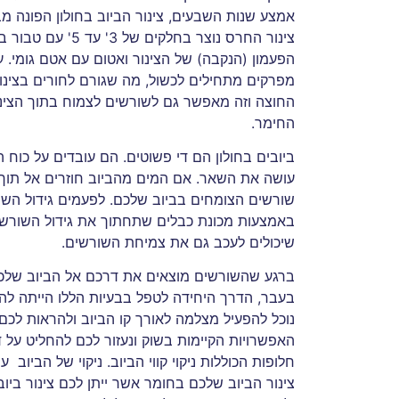
אמצע שנות השבעים, צינור הביוב בחולון הפונה מב
צינור החרס נוצר ב
הפעמון (הנקבה) של הצינור ואטום עם אטם גומי.
מפרקים מתחילים לכשול, מה שגורם לחורים בצינו
החוצה וזה מאפשר גם לשורשים לצמוח בתוך הצינור
החימר.
ביובים בחולון הם די פשוטים. הם עובדים על כוח
עושה את השאר. אם המים מהביוב חוזרים אל תוך 
שורשים הצומחים בביוב שלכם. לפעמים גידול השורשי
באמצעות מכונת כבלים שתחתוך את גידול השורש מ
שיכולים לעכב גם את צמיחת השורשים.
ברגע שהשורשים מוצאים את דרכם אל הביוב שלכם, 
בעבר, הדרך היחידה לטפל בבעיות הללו הייתה לה
נוכל להפעיל מצלמה לאורך קו הביוב ולהראות לכם 
האפשרויות הקיימות בשוק ונעזור לכם להחליט על 
חלופות הכוללות ניקוי קווי הביוב. ניקוי של הביוב 
צינור הביוב שלכם בחומר אשר ייתן לכם צינור ב