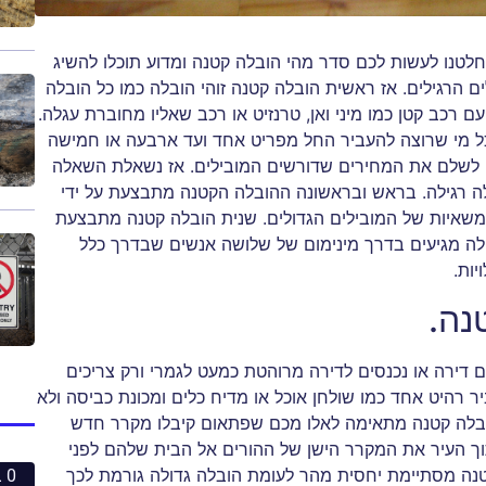
לטנו לעשות לכם סדר מהי הובלה קטנה ומדוע תוכלו להשיג
ם הרגילים. אז ראשית הובלה קטנה זוהי הובלה כמו כל הובלה
ב קטן כמו מיני ואן, טרנזיט או רכב שאליו מחוברת עגלה.
ל מי שרוצה להעביר החל מפריט אחד ועד ארבעה או חמישה
ין לשלם את המחירים שדורשים המובילים. אז נשאלת השאלה
לה רגילה. בראש ובראשונה ההובלה הקטנה מתבצעת על ידי
משאיות של המובילים הגדולים. שנית הובלה קטנה מתבצעת
ולה מגיעים בדרך מינימום של שלושה אנשים שבדרך כלל
ות.
נה.
 דירה או נכנסים לדירה מרוהטת כמעט לגמרי ורק צריכים
ר רהיט אחד כמו שולחן אוכל או מדיח כלים ומכונת כביסה ולא
ובלה קטנה מתאימה לאלו מכם שפתאום קיבלו מקרר חדש
וך העיר את המקרר הישן של ההורים אל הבית שלהם לפני
נה מסתיימת יחסית מהר לעומת הובלה גדולה גורמת לכך
0 ביחסי אנוש