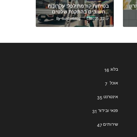
רון
בטיחות קודמת לכל: עקרונות
איך לבחור
חשובים בהתקנת שלטים…
מצלמות אבטחה: טיפים…
By
Sunbelblog
ינו 22, 2025
יול 17, 2024
בלוג
16
אוכל
7
אינטרנט
35
פנאי ובידור
31
שירותים
47