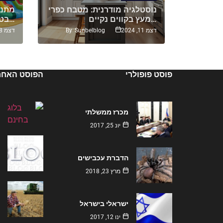
תיים על
נוסטלגיה מודרנית: מטבח כפרי
מתנפ
מעץ בקווים נקיים…
בטיחות ואחריות מעל הכל…
By
Sunbelblog
By
S
דצמ 11, 2024
דצמ 18, 2024
פוסט פופולרי
הפוסט האחרו
מכרז ממשלתי
יונ 25, 2017
הדברת עכבישים
מרץ 23, 2018
ישראלי בישראל
ינו 12, 2017