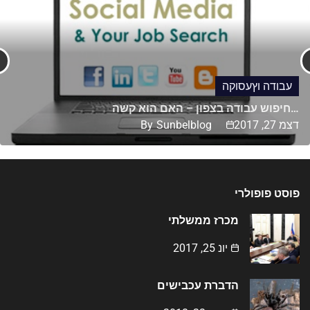
עבודה וץעסוקה
חיפוש עבודה בצפון – האם הוא קשה…
דצמ 27, 2017
Sunbelblog
By
פוסט פופולרי
מכרז ממשלתי
יונ 25, 2017
הדברת עכבישים