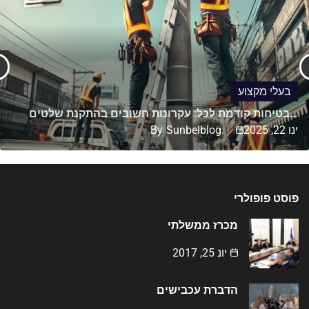
בעלי מקצוע
בטיחות קודמת לכל: עקרונות חשובים בהתקנת שלטים…
ינו 22, 2025
Sunbelblog
By
פוסט פופולרי
מכרז ממשלתי
יונ 25, 2017
הדברת עכבישים