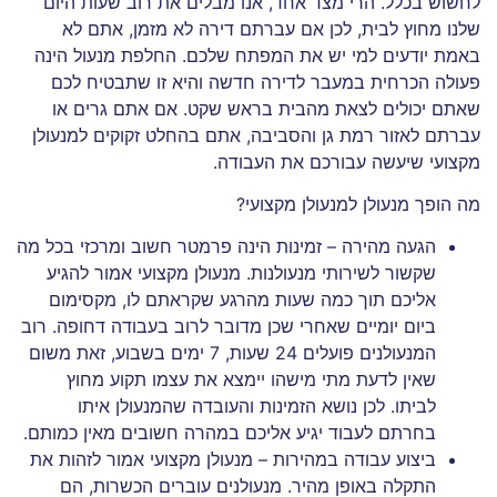
לחשוש בכלל. הרי מצד אחד, אנו מבלים את רוב שעות היום
שלנו מחוץ לבית, לכן אם עברתם דירה לא מזמן, אתם לא
באמת יודעים למי יש את המפתח שלכם. החלפת מנעול הינה
פעולה הכרחית במעבר לדירה חדשה והיא זו שתבטיח לכם
שאתם יכולים לצאת מהבית בראש שקט. אם אתם גרים או
עברתם לאזור רמת גן והסביבה, אתם בהחלט זקוקים למנעולן
מקצועי שיעשה עבורכם את העבודה.
מה הופך מנעולן למנעולן מקצועי?
הגעה מהירה – זמינות הינה פרמטר חשוב ומרכזי בכל מה
שקשור לשירותי מנעולנות. מנעולן מקצועי אמור להגיע
אליכם תוך כמה שעות מהרגע שקראתם לו, מקסימום
ביום יומיים שאחרי שכן מדובר לרוב בעבודה דחופה. רוב
המנעולנים פועלים 24 שעות, 7 ימים בשבוע, זאת משום
שאין לדעת מתי מישהו יימצא את עצמו תקוע מחוץ
לביתו. לכן נושא הזמינות והעובדה שהמנעולן איתו
בחרתם לעבוד יגיע אליכם במהרה חשובים מאין כמותם.
ביצוע עבודה במהירות – מנעולן מקצועי אמור לזהות את
התקלה באופן מהיר. מנעולנים עוברים הכשרות, הם