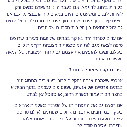
תחום נוסף בו אנו רואים שינוי ניכר בעיצוב הבית, בא לידי ביטוי
בקירות ביתנו. לדוגמא, אם בעבר היינו נחשפים כמעט ורק
לקירות לבנים ומשעממים, היום במקום קיר קונבנציונלי לבן אנו
רואים קיר בטון מעוצב שנותן טון מעט מחוספס לבית, ולפעמים
גם יכול להתאים בין הקירות הלבנים של הבית.
אנו עדים לטרנד הזה בעיקר בבתים של זוגות צעירים שרוצים
טיפה לצאת מגבולות המוסכמות העיצוביות הקיימות כיום
בעולם, ומעט להתאים את עצמם גם לרוח העיצובית של המאה
העשרים ואחת.
היכן נתקל בעיצובי הרחוב
?
אז כפי שאמרנו אנחנו נתקלים לרוב בעיצובים מהסוג הזה
בבתים פרטיים של אנשים, שמוסיפים לעצמם בתוך הבית או
בחצר הבית עמוד תאורת רחוב, או ספסל עץ לבית.
אנו רואים גם את התפתחותו של הטרנד באולמות אירועים
בעיקר במרחבים אורבניים גדולים שנותנים לעולם טוויסט
עיצובי מעולם עיצוב הרחוב על ידי הוספת אותם אלמנטים
שדיברנו עליהם קודם לכן.