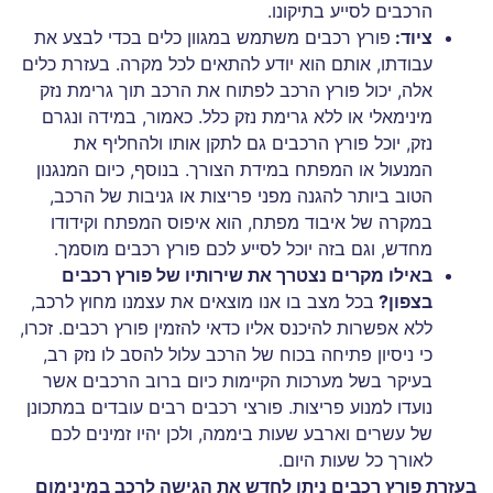
הרכבים לסייע בתיקונו.
ציוד:
פורץ רכבים משתמש במגוון כלים בכדי לבצע את
עבודתו, אותם הוא יודע להתאים לכל מקרה. בעזרת כלים
אלה, יכול פורץ הרכב לפתוח את הרכב תוך גרימת נזק
מינימאלי או ללא גרימת נזק כלל. כאמור, במידה ונגרם
נזק, יוכל פורץ הרכבים גם לתקן אותו ולהחליף את
המנעול או המפתח במידת הצורך. בנוסף, כיום המנגנון
הטוב ביותר להגנה מפני פריצות או גניבות של הרכב,
במקרה של איבוד מפתח, הוא איפוס המפתח וקידודו
מחדש, וגם בזה יוכל לסייע לכם פורץ רכבים מוסמך.
באילו מקרים נצטרך את שירותיו של פורץ רכבים
בצפון?
בכל מצב בו אנו מוצאים את עצמנו מחוץ לרכב,
ללא אפשרות להיכנס אליו כדאי להזמין פורץ רכבים. זכרו,
כי ניסיון פתיחה בכוח של הרכב עלול להסב לו נזק רב,
בעיקר בשל מערכות הקיימות כיום ברוב הרכבים אשר
נועדו למנוע פריצות. פורצי רכבים רבים עובדים במתכונן
של עשרים וארבע שעות ביממה, ולכן יהיו זמינים לכם
לאורך כל שעות היום.
בעזרת פורץ רכבים ניתן לחדש את הגישה לרכב במינימום