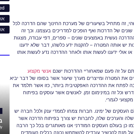
ed
אוט
שהי, זה מתחיל בשיעורים של מערכת החינוך שהם הדרכה לכל
או
ונים של הדרכות ואף הופכים למדריכים בעצמנו. וכך זה
ההדרכה נעשית באמצעים שונים – ספרים, דפי עבודה, מצגות
רכות יש אותה המטרה – להקנות ידע כלשהו, דבר שלא ידענו
ו אולי ידענו לעשות אותו ולאחר ההדרכה נדע לעשות אותו
תם על זה פעם שמאחוריי ההדרכות ישנם
אנשי מקצוע
ם את המטרה ומייצרים מערך שיעור אשר בסופו של דבר יביא
כה לפתח את ההדרכה האפקטיבית ביותר, כזו אשר תלמד את
רש וכל זה במינימום זמן. לאנשים אשר עוסקים בפיתוח
קצועי לגמרי.
ם העסקים של ימינו. חברות צמחו לממדי ענק ולכל חברה יש
לה והערכים שלה, לחברות יש צורך בפיתוח הדרכה אשר
ב
מו כן בעולם העסקים המודרני אנו מאותגרים בכל כך הרבה
By
ה על מנת להכשיר עובדים להשתמש נכונה בכלים העומדים