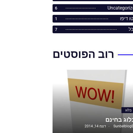
Uncategoriz
6
ו דיפו
1
כל
7
רוב הפוסטים
בלוג
לוג בחינם
Sunbelblog
דצמ 14, 2014