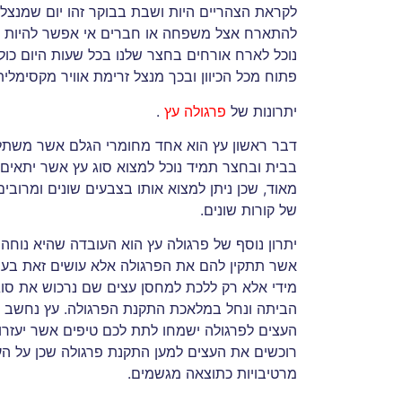
לקראת הצהריים היות ושבת בבוקר זהו יום שמנצלים
להתארח אצל משפחה או חברים אי אפשר להיות בח
נוכל לארח אורחים בחצר שלנו בכל שעות היום כול
פתוח מכל הכיוון ובכך מנצל זרימת אוויר מקסימלית
יתרונות של
פרגולה עץ
.
דבר ראשון עץ הוא אחד מחומרי הגלם אשר משתלבי
בבית ובחצר תמיד נוכל למצוא סוג עץ אשר יתאים ל
מאוד, שכן ניתן למצוא אותו בצבעים שונים ומרובים
של קורות שונים.
יתרון נוסף של פרגולה עץ הוא העובדה שהיא נוחה
אשר תתקין להם את הפרגולה אלא עושים זאת בעצמ
מידי אלא רק ללכת למחסן עצים שם נרכוש את סוג הע
הביתה ונחל במלאכת התקנת הפרגולה. עץ נחשב ל
העצים לפרגולה ישמחו לתת לכם טיפים אשר יעזרו
רוכשים את העצים למען התקנת פרגולה שכן על העצ
מרטיבויות כתוצאה מגשמים.