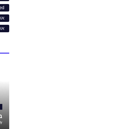
ed
אוט
או
ב
By