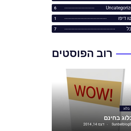
Uncategoriz
6
ו דיפו
1
כל
7
רוב הפוסטים
בלוג
לוג בחינם
Sunbelblog
דצמ 14, 2014