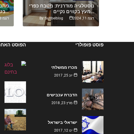
תיים על
נוסטלגיה מודרנית: מטבח כפרי
מתנפ
מעץ בקווים נקיים…
בטיחות ואחריות מעל הכל…
By
Sunbelblog
By
S
דצמ 11, 2024
דצמ 18, 2024
פוסט פופולרי
הפוסט האחרו
מכרז ממשלתי
יונ 25, 2017
הדברת עכבישים
מרץ 23, 2018
ישראלי בישראל
ינו 12, 2017