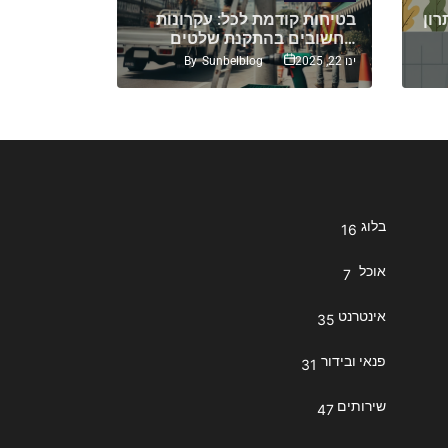
רון
בטיחות קודמת לכל: עקרונות
איך לבחור
חשובים בהתקנת שלטים…
מצלמות אבטחה: טיפים…
By
Sunbelblog
ינו 22, 2025
יול 17, 2024
בלוג
16
אוכל
7
אינטרנט
35
פנאי ובידור
31
שירותים
47