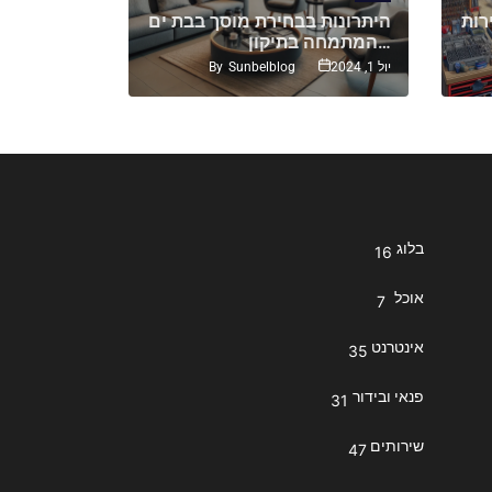
רות
היתרונות בבחירת מוסך בבת ים
הפקטורים
המתמחה בתיקון…
בחירת רכב משומש: חקר…
By
Sunbelblog
יול 1, 2024
אוק 18, 2023
בלוג
16
אוכל
7
אינטרנט
35
פנאי ובידור
31
שירותים
47