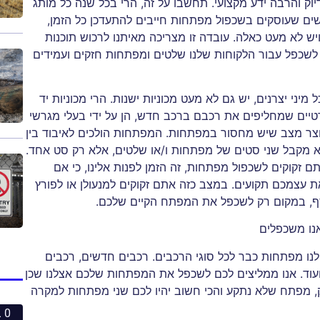
וק והרבה ידע מקצועי. תחשבו על זה, הרי בכל שנה כל מותג
ים שעוסקים בשכפול מפתחות חייבים להתעדכן כל הזמן,
ויש לא מעט כאלה. עובדה זו מצריכה מאיתנו לרכוש תוכנות
לשכפל עבור הלקוחות שלנו שלטים ומפתחות חזקים ועמידים
יני יצרנים, יש גם לא מעט מכוניות ישנות. הרי מכוניות יד
רטיים שמחליפים את רכבם ברכב חדש, הן על ידי בעלי מגרשי
 נוצר מצב שיש מחסור במפתחות. המפתחות הולכים לאיבוד בין
א מקבל שני סטים של מפתחות ו/או שלטים, אלא רק סט אחד.
 זקוקים לשכפול מפתחות, זה הזמן לפנות אלינו, כי אם
עצמכם תקועים. במצב כזה אתם זקוקים למנעולן או לפורץ
סף, במקום רק לשכפל את המפתח הקיים שלכם.
נו משכפלים
ו מפתחות כבר לכל סוגי הרכבים. רכבים חדשים, רכבים
 ועוד. אנו ממליצים לכם לשכפל את המפתחות שלכם אצלנו שכן
 מפתח שלא נתקע והכי חשוב יהיו לכם שני מפתחות למקרה
0 ביחסי אנוש