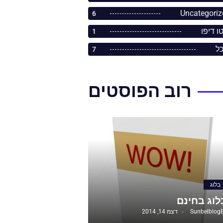
Uncategoriz
6
ו דיפו
1
כל
7
רוב הפוסטים
בלוג
לוג בחינם
Sunbelblog
דצמ 14, 2014