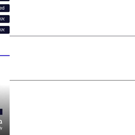
ed
אוט
או
ב
By