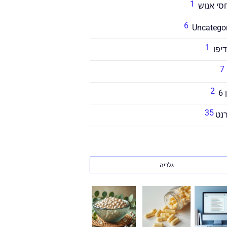
1
6
Uncatego
1
דיפו
7
2
6
35
נט
גלריה