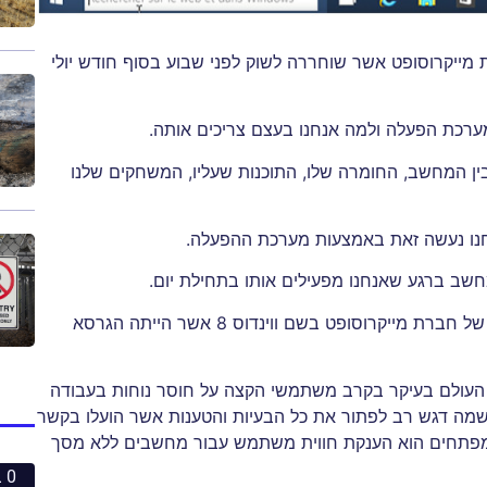
חברת מייקרוסופט אשר שוחררה לשוק לפני שבוע בסוף חודש יולי
ערכת הפעלה ולמה אנחנו בעצם צריכים אותה.
 המחשב, החומרה שלו, התוכנות שעליו, המשחקים שלנו
נחנו נעשה זאת באמצעות מערכת ההפעלה.
ב ברגע שאנחנו מפעילים אותו בתחילת יום.
לפני כשנתיים הושקה לשוק מערכת הפעלה אחרת של חברת מייקרוסופט בשם ווינדוס 8 אשר הייתה הגרסא
ה ביקורות ברחבי העולם בעיקר בקרב משתמשי הקצה על חוסר נוחות בעבודה
ן שחררה מייקרוסופט את ווינדוס 10, בה שמה דגש רב לפתור את כל הבעיות והטענות אשר הועלו בקשר
 לנגד עיני המפתחים הוא הענקת חווית משתמש עבור מחשבים ללא מסך
0 ביחסי אנוש