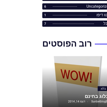
Uncategoriz
6
ו דיפו
1
כל
7
רוב הפוסטים
בלוג
לוג בחינם
Sunbelblog
דצמ 14, 2014