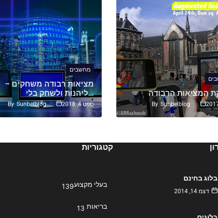
מחשבים
ים
מציאות רבודה משחקים –
ת המציאות הרבודה
ליהנות ולשחק בלי…
By
Sunbelblog
By
Sunbelblog
ספט 4, 2018
ן
קטגוריות
בלוג בחינם
בעלי מקצוע
139
דצמ 14, 2014
בריאות
13
בלוגים