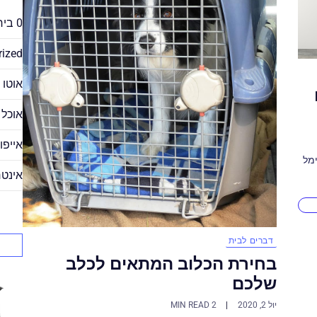
0 ביחסי אנוש
rized
אוטו 
אוכל
אייפון 
ימל
אינטר
דברים לבית
בחירת הכלוב המתאים לכלב
שלכם
יול 2, 2020
2 MIN READ