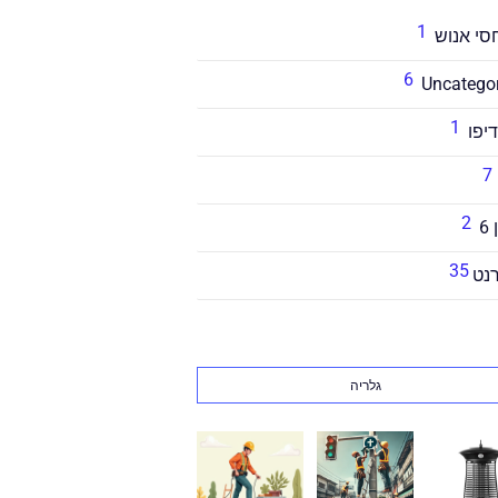
1
6
Uncatego
1
דיפו
7
2
6
35
נט
גלריה