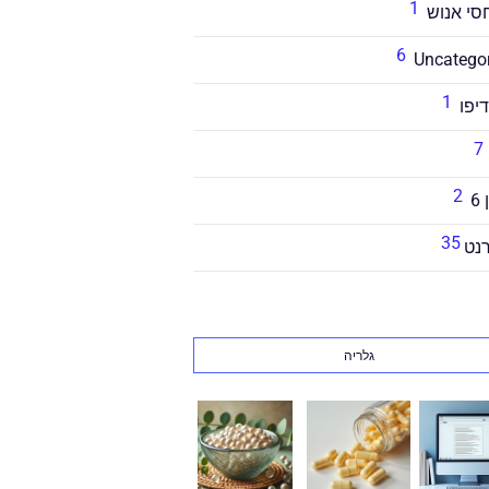
1
6
Uncatego
1
דיפו
7
2
6
35
נט
גלריה