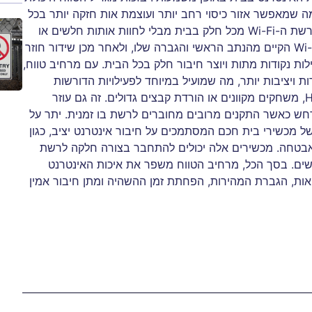
ה שמאפשר אזור כיסוי רחב יותר ועוצמת אות חזקה יותר בכל
הבית. המשמעות היא שמשתמשים יכולים לגשת לרשת ה-Wi-Fi מכל חלק בבית מבלי לחוות אותות חלשים או
נפילות. מרחיב הטווח פועל על ידי לכידת אות ה-Wi-Fi הקיים מהנתב הראשי והגברה שלו, ולאחר מכן שידור חוזר
ילות נקודות מתות ויוצר חיבור חלק בכל הבית. עם מרחיב טווח,
ת ויציבות יותר, מה שמועיל במיוחד לפעילויות הדורשות
כמויות גדולות של רוחב פס, כגון הזרמת סרטוני HD, משחקים מקוונים או הורדת קבצים גדולים. זה גם עוזר
חש כאשר התקנים מרובים מחוברים לרשת בו זמנית. יתר על
של מכשירי בית חכם המסתמכים על חיבור אינטרנט יציב, כגון
 אבטחה. מכשירים אלה יכולים להתחבר בצורה חלקה לרשת
ים. בסך הכל, מרחיב הטווח משפר את איכות האינטרנט
אות, הגברת המהירות, הפחתת זמן ההשהיה ומתן חיבור אמין