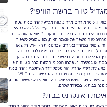
ים גדולים או משרדים עם מספר מכשירים מחוברים.
דיל טווח ברשת הוויפי?
ברשת Wi-Fi חשובה מכמה סיבות: 1. כיסוי מורחב: מרחיב טווח מסייע להרחיב את שטח
ד בבתים גדולים או במשרדים שבהם האות של הנתב הקיים עלול שלא להגיע
לכל התחומים. זה עוזר לחסל אזורים מתים ומבטיח חיבור אינטרנט חזק בכל רחבי המקום. 2. עוצמת אות טובה
תר: על ידי הגברה ושידור חוזר של אות ה-Wi-Fi, מרחיב טווח משפר את עוצמת האות, מה שמוביל לשיפור
הקישוריות ולמהירויות העברת נתונים מהירות יותר. זה שימושי במיוחד באזורים שבהם אות ה-Wi-Fi חלש או
חסום על ידי קירות, רהיטים או מחסומים פיזיים אחרים. 3. נדידה חלקה: מרחיבי טווח תומכים לרוב בנדידה
ריך מבלי לחוות הפרעה כלשהי בחיבור הרשת. זה מספק
חוויית Wi-Fi עקבית וללא הפרעות בזמן שאתה נע בבית או במשרד. 4. פתרון חסכוני: התקנת מרחיב טווח היא
 בתשתית רשת אחרת. הוא מספק דרך משתלמת להרחיב את
הכיסוי ולשפר את הביצועים של רשת ה-Wi-Fi הקיימת שלך. בסך הכל, מרחיב טווח עוזר ליצור רשת Wi-Fi
 גישה לחיבור אינטרנט יציב וחזק. הוא מציע גמישות ונוחות,
 פינה בבית או במשרד שלהם.
איכות האינטרנט בבית?
האינטרנט בבית באופן משמעותי. בזכות מגדיל הטווח היכולת