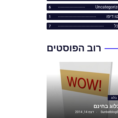
Uncategoriz
6
ו דיפו
1
כל
7
רוב הפוסטים
בלוג
לוג בחינם
Sunbelblog
דצמ 14, 2014