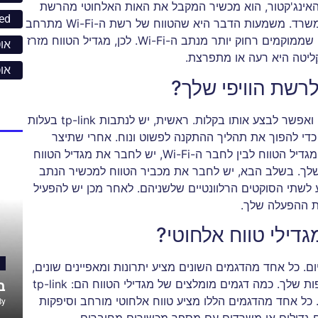
וח אלחוטי, הידוע גם כ-extender או כ-האינג'קטור, הוא מכשיר המקבל את האות האלחוטי מהרשת
ed
המקורית ומאיץ אותו למרחקים נוספים בבית או במשרד. משמעות הדבר היא שהטווח של רשת ה-Wi-Fi מתרחב
ויש אפשרות לקבל חיבור מהיר ויותר אמין בחלקים שממוקמים רחוק יותר מנתב ה-Wi-Fi. לכן, מגדיל הטווח מזרז
אוט
ליטה היא רעה או מתפרצת.
או
לרשת הוויפי שלך?
תהליך ההתקנה של מגדיל הטווח הוא יחסית פשוט ואפשר לבצע אותו בקלות. ראשית, יש לנתבות tp-link בעלות
ן ה-easy installation, המשמש כדי להפוך את תהליך ההתקנה לפשוט ונוח. אחרי שתיצר
חיבור פיזי מתאים בין המחשב או המכשיר הדורש מגדיל הטווח לבין לחבר ה-Wi-Fi, יש לחבר את מגדיל הטווח
ך. בשלב הבא, יש לחבר את מכביר הטווח למכשיר הנתב
שתי הסוקטים הרלוונטיים שלשניהם. לאחר מכן יש להפעיל
ת ההפעלה שלך.
דילי טווח אלחוטי?
ום. כל אחד מהדגמים השונים מציע יתרונות ומאפיינים שונים,
ולכן יש לבחור מגדיל טווח שיתאים לצרכים ולהעדפות שלך. כמה דגמים מומלצים של מגדילי הטווח הם: tp-link
ב
RE350, Netgear EX700 ו-D-Link DAP-1650. כל אחד מהדגמים הללו מציע טווח אלחוטי מורחב וסיפקות
By