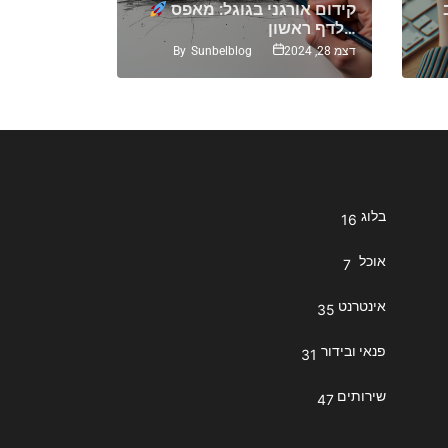
קידום אורגני בגוגל: מאפס
אתר מוביי
לדף ראשון…
נכון לעשות ועל…
By
Sunbelblog
דצמ 28, 2024
יול 27, 2022
בלוג
16
אוכל
7
אינטרנט
35
פנאי ובידור
31
שירותים
47