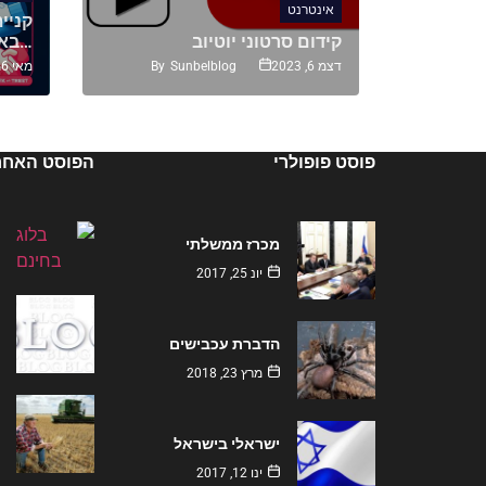
אינטרנט
ב מקבלים
קניי
קידום סרטוני יוטיוב
באמת משתלם…
By
Sunbelblog
By
S
דצמ 6, 2023
מאי 26, 2024
פוסט פופולרי
הפוסט האחרו
מכרז ממשלתי
יונ 25, 2017
הדברת עכבישים
מרץ 23, 2018
ישראלי בישראל
ינו 12, 2017