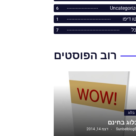
Uncategoriz
6
ו דיפו
1
כל
7
רוב הפוסטים
בלוג
לוג בחינם
Sunbelblog
דצמ 14, 2014