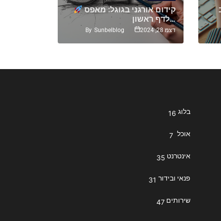
קידום אורגני בגוגל: מאפס
לדף ראשון…
בעולם
By
Sunbelblog
דצמ 28, 2024
יול 13, 2023
בלוג
16
אוכל
7
אינטרנט
35
פנאי ובידור
31
שירותים
47