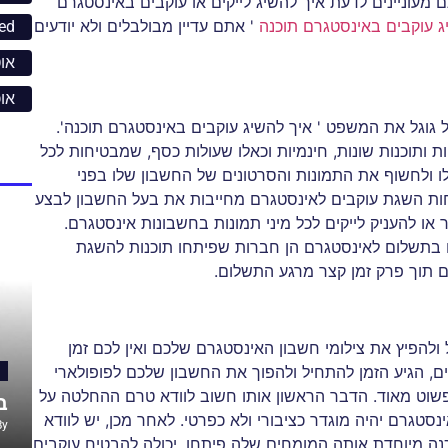
מעוניינים לדעת איך להשיג לייקים או עוקבים באינסטגרם
ג עוקבים באינסטגרם תוכנה
' אתם עדיין מבולבלים ולא יודעים
ed
אוט
או
ל גוגל את המשפט ' איך להשיג עוקבים באינסטגרם תוכנה'.
 ותוכנות שונות, חינמיות וכאלו שעולות כסף, שמבטיחות לכל
ו ולחשוף את התמונות והסרטונים של החשבון שלו בפני
ות השגת עוקבים לאינסטגרם מחייבות את בעל החשבון לבצע
או להעניק לייקים לכל מיני תמונות בחשבונות אינסטגרם.
ים בתשלום לאינסטגרם הן חברות שפיתחו תוכנות להשגת
ים תוך פרק זמן קצר מרגע התשלום.
להפיץ את צילומי חשבון האינסטגרם שלכם ואין לכם זמן
ם, הגיע הזמן להתחיל ולהפוך את החשבון שלכם לפופולארי
ה פשוט מאוד. הדבר הראשון אותו חשוב לוודא טרם ההחלטה על
ב
סטגרם יהיה מוגדר כציבורי ולא כפרטי. לאחר מכן, יש לוודא
By
נה מיוחדת אותה המומחים שלה פיתחו, יכולה להבטיח עוקבים