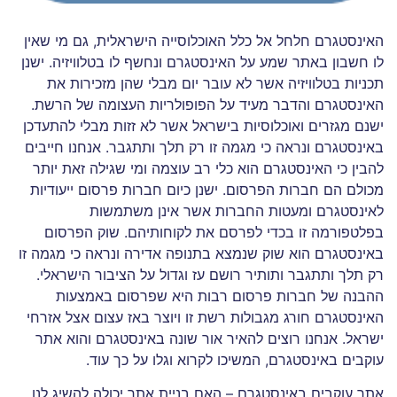
האינסטגרם חלחל אל כלל האוכלוסייה הישראלית, גם מי שאין
לו חשבון באתר שמע על האינסטגרם ונחשף לו בטלוויזיה. ישנן
תכניות בטלוויזיה אשר לא עובר יום מבלי שהן מזכירות את
האינסטגרם והדבר מעיד על הפופולריות העצומה של הרשת.
ישנם מגזרים ואוכלוסיות בישראל אשר לא זזות מבלי להתעדכן
באינסטגרם ונראה כי מגמה זו רק תלך ותתגבר. אנחנו חייבים
להבין כי האינסטגרם הוא כלי רב עוצמה ומי שגילה זאת יותר
מכולם הם חברות הפרסום. ישנן כיום חברות פרסום ייעודיות
לאינסטגרם ומעטות החברות אשר אינן משתמשות
בפלטפורמה זו בכדי לפרסם את לקוחותיהם. שוק הפרסום
באינסטגרם הוא שוק שנמצא בתנופה אדירה ונראה כי מגמה זו
רק תלך ותתגבר ותותיר רושם עז וגדול על הציבור הישראלי.
ההבנה של חברות פרסום רבות היא שפרסום באמצעות
האינסטגרם חורג מגבולות רשת זו ויוצר באז עצום אצל אזרחי
ישראל. אנחנו רוצים להאיר אור שונה באינסטגרם והוא אתר
עוקבים באינסטגרם, המשיכו לקרוא וגלו על כך עוד.
אתר עוקבים באינסטגרם – האם בניית אתר יכולה להשיג לנו