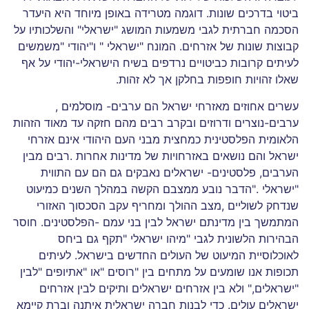
ביטוי בדרכים שונות. דוגמה מטרידה באופן מיוחד היא היעדר
הסכמה חברתית לגבי משמעות המושג "ישראלי" והשלכותיו על
קבוצות שונות של אזרחים. המונח "ישראלי " ו"יהודי "משמשים
לעיתים קרובות כביטויים נרדפים בשיח הישראלי-יהודי על אף
שאלו זהויות חופפות בחלקן אך לא זהות.
עשרים אחוזים מאזרחי ישראל הם ערבים- מוסלמים ,
ערבים-נוצרים ודרוזים ובקרב רבים מהם חזקה עד מאוד הזהות
הלאומית הפלסטינית כמחצית מבני העם היהודי אינם אזרחי
ישראל והם נושאים באזרחויות של מדינות אחרות .רבים מבין
הערבים, פלסטינים- ישראלים נאבקים גם הם עם התווית
"ישראלי ."הדבר נובע ממצבם הקשה במהלך השנים כמיעוט
שנדחק לשוליים ,מצב ההולך ומחריף עקב הסכסוך האזורי
המתמשך בין מדינתם ישראל לבין בני עמם -הפלסטינים. חוסר
הבהירות הלשונית לגבי "מיהו ישראלי "תקף גם ביחס
לאוכלוסיית המיעוט של העולים החדשים בישראל. לעיתים
תכופות אנו שומעים על מתחים בין "רוסים "או "אתיופים "לבין
"ישראלים," ולא בין אזרחים ישראלים ותיקים לבין אזרחים
ישראלים עולים. כדי לבנות חברה ישראלית איתנה וברת קיימא