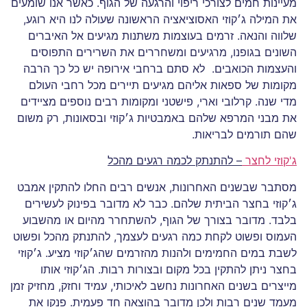
מעיינות חמים לצורכי ריפוי והרגעה של הגוף. כאשר אנו שומעים
את המילה ג׳קוזי האסוציאציה הראשונה שעולה לנו היא רוגע,
שלווה והנאה. זרמים בעוצמות משתנות מגיעים אל האיברים
השונים בגופנו, מרגיעים ומשחררים את השרירים התפוסים
והעצמות הכואבים. לא סתם ברחבי אירופה יש כל כך הרבה
מקומות של ספאות אליהם מגיעים תיירים מכל רחבי העולם
מדי שנה. קרלובי וארי, פישטני ומקומות רבים נוספים מציידים
את מבני המרפא שלהם באמבטיות ג׳קוזי ובסאונות, רק משום
שהם תורמים לבריאות.
ג'קוזי לחצר
–
להתנתק לכמה רגעים מהכל
מסתבר שבשנים האחרונות, אנשים רבים החלו להתקין אמבט
ג׳קוזי בחצר הביתית שלהם. כבר לא מדובר בפינוק לעשירים
בלבד. מדובר בצורך של הגוף, להשתחרר מהיום או מהשבוע
העמוס ופשוט לקחת כמה רגעים לעצמך, להתנתק מהכל ופשוט
לשבת במים החמימים ולהנות מהזרמים שהג׳קוזי מציע. ג׳קוזי
בחצר ניתן להתקין בכל מקום ובצורות רבות. הג׳קוזי אותו
מייצרים בשנים האחרונות נחשב לאיכותי, עמיד וחזק, מחזיק זמן
מעמד שנים רבות ולכן מדובר בהוצאה חד פעמית. פנקו את