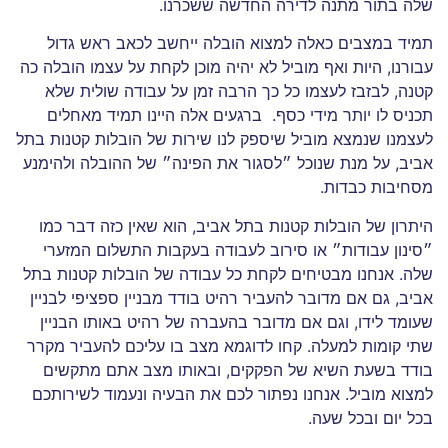
שלה בתור מתנה לדירה החדשה ששכרנו.
תמיד במצבים כאלה למצוא הובלה ייחשב לכאב ראש גדול
עבורנו, היות ואף מוביל לא יהיה מוכן לקחת על עצמו הובלה כה
קטנה, לבזבז לעצמו כל כך הרבה זמן על עבודה שולית שלא
תכניס לו יותר מידי כסף. ברגעים אלה היינו תמיד מאחלים
לעצמנו שנמצא מוביל שיספק לנו שירות של הובלות קטנות בתל
אביב, על מנת שנוכל ״לסגור את הפינה״ של ההובלה ולהימנע
מסחיבות כבדות.
היתרון של הובלות קטנות בתל אביב, הוא שאין כזה דבר כמו
״סינון עבודות״ או סירוב לעבודה בעקבות התשלום המזערי
שלה. אנחנו מבטיחים לקחת כל עבודה של הובלות קטנות בתל
אביב, גם אם מדובר להעביר רהיט בודד מבניין ספציפי לבניין
שעומד לידו, וגם אם מדובר בהעברה של רהיט באותו הבניין
שתי קומות למעלה. קחו לדוגמא מצב בו עליכם להעביר מקרר
בודד בשעת השיא של הפקקים, ובאותו מצב אתם מתקשים
למצוא מוביל. אנחנו נפתור לכם את הבעיה ונעמוד לשירותכם
בכל יום ובכל שעה.