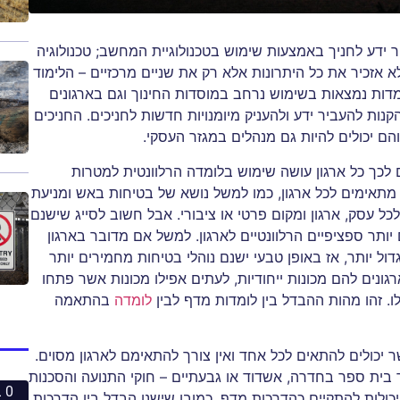
ר ידע לחניך באמצעות שימוש בטכנולוגיית המחשב; טכנולוגיה
א אזכיר את כל היתרונות אלא רק את שניים מרכזיים – הלימוד
דות נמצאות בשימוש נרחב במוסדות החינוך וגם בארגונים
ות להעביר ידע ולהעניק מיומנויות חדשות לחניכים. החניכים
והם יכולים להיות גם מנהלים במגזר העסקי.
לכך כל ארגון עושה שימוש בלומדה הרלוונטית למטרות
מתאימים לכל ארגון, כמו למשל נושא של בטיחות באש ומניעת
לכל עסק, ארגון ומקום פרטי או ציבורי. אבל חשוב לסייג שישנם
תר ספציפיים הרלוונטיים לארגון. למשל אם מדובר בארגון
ול יותר, אז באופן טבעי ישנם נוהלי בטיחות מחמירים יותר
גונים להם מכונות ייחודיות, לעתים אפילו מכונות אשר פתחו
. זהו מהות ההבדל בין לומדות מדף לבין
לומדה
בהתאמה
 יכולים להתאים לכל אחד ואין צורך להתאימם לארגון מסוים.
ר בית ספר בחדרה, אשדוד או גבעתיים – חוקי התנועה והסכנות
0 ביחסי אנוש
כולות להתקיים כהדרכות מדף. כמובן שישנו הבדל בין הדרכות