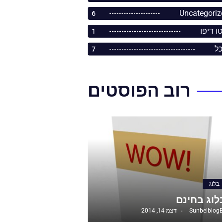
Uncategoriz
6
ו דיפו
1
כל
7
רוב הפוסטים
בלוג
לוג בחינם
Sunbelblog
דצמ 14, 2014