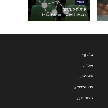
לומדה
לומדה
פיתוח לומדות
לומדה למת
By
Sunbelblog
דצמ 19, 2019
ינו 22, 2015
בלוג
16
אוכל
7
אינטרנט
35
פנאי ובידור
31
שירותים
47