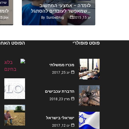
שירות
לילדים –
לומדה – אמצעי המחשוב
שמאפשר לעובדים להסתגל…
HITEACH ל
By
Sunbelblog
By
S
יונ 15, 2015
אוק 25, 2015
פוסט פופולרי
הפוסט האחרו
מכרז ממשלתי
יונ 25, 2017
הדברת עכבישים
מרץ 23, 2018
ישראלי בישראל
ינו 12, 2017